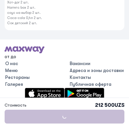
Хот-дог 2 шт.

Наггетс box 2 шт.

соус на выбор 2 шт.

Coca-cola 0,4л 2 шт.

Сок детский 2 шт.
от до
О нас
Вакансии
Меню
Адреса и зоны доставки
Рестораны
Контакты
Галерея
Публичная оферта
Loading...
212 500
UZS
Стоимость
©
2026
Maxway.
Все права защищены
.
from Delever